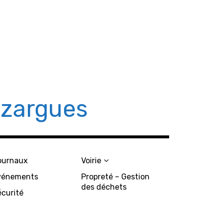
azargues
ournaux
Voirie
vénements
Propreté – Gestion
des déchets
écurité