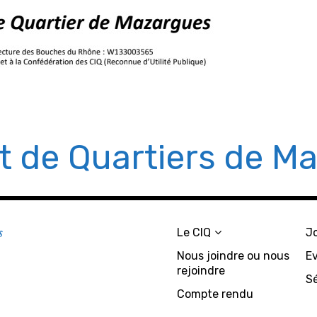
êt de Quartiers de M
s
Le CIQ
J
Nous joindre ou nous
E
rejoindre
S
Compte rendu