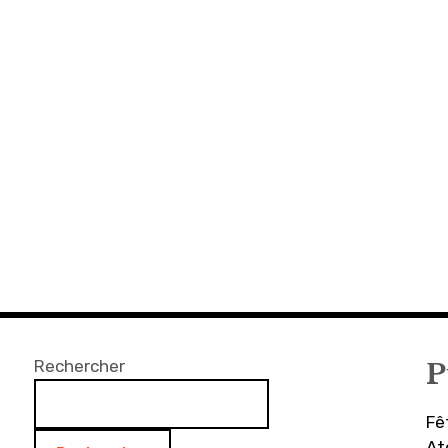
Rechercher
P
Fê
At