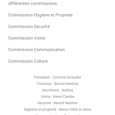
différentes commissions :
Son Organisation
Commission Hygiène et Propreté
Ses statuts
Commission Sécurité
Son périmètre
Commission Voirie
Nous joindre ou nous rejoindre
Commission Communication
Compte rendu
Commission Culture
Journaux
Président : Caroline Giraudet
Evénements
Trésorier : Benoît Mathon
Secrétaire : Audrey
Sécurité
Voirie : Henri Cambe
Sécurité : Benoît Mathon
Voirie
Hygiène et propreté : Marie Odile et Anne