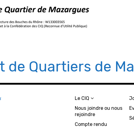
êt de Quartiers de M
s
Le CIQ
J
Nous joindre ou nous
E
rejoindre
S
Compte rendu