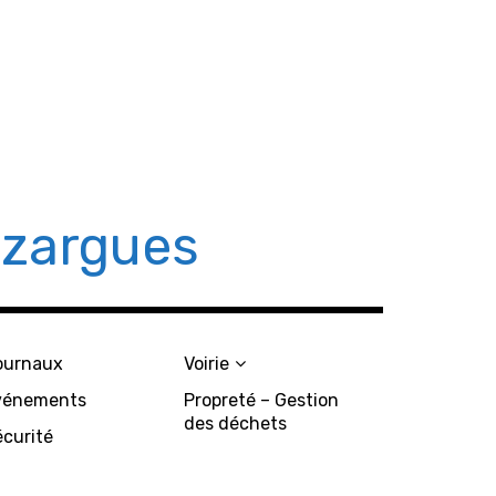
azargues
ournaux
Voirie
vénements
Propreté – Gestion
des déchets
écurité