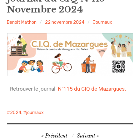
Novembre 2024
Nous joindre ou nous rejoindre
Benoit Mathon
22 novembre 2024
Journaux
Compte rendu
Journaux
Evénements
Sécurité
Voirie
Retrouver le journal
N°115 du CIQ de Mazargues.
Propreté – Gestion des déchets
2024
,
journaux
Précédent
Suivant