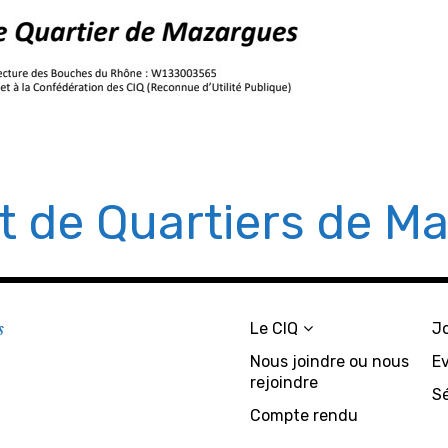
êt de Quartiers de M
s
Le CIQ
J
Nous joindre ou nous
E
rejoindre
S
Compte rendu