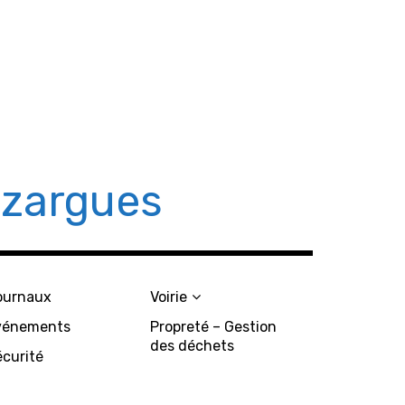
azargues
ournaux
Voirie
vénements
Propreté – Gestion
des déchets
écurité