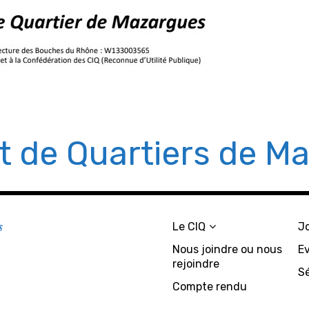
êt de Quartiers de M
s
Le CIQ
J
Nous joindre ou nous
E
rejoindre
S
Compte rendu