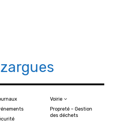
azargues
ournaux
Voirie
vénements
Propreté – Gestion
des déchets
écurité