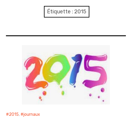
Nous joindre ou nous rejoindre
Étiquette :
2015
Compte rendu
Journaux
Evénements
Sécurité
Voirie
Propreté – Gestion des déchets
2015
,
journaux