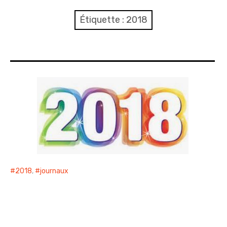
Nous joindre ou nous rejoindre
Étiquette :
2018
Compte rendu
Journaux
Evénements
Sécurité
Voirie
Propreté – Gestion des déchets
2018
,
journaux