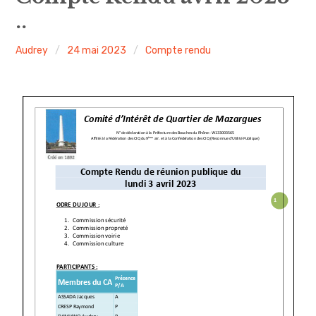
..
Nous joindre ou nous rejoindre
Audrey
24 mai 2023
Compte rendu
Compte rendu
Journaux
Evénements
Sécurité
Voirie
Propreté – Gestion des déchets