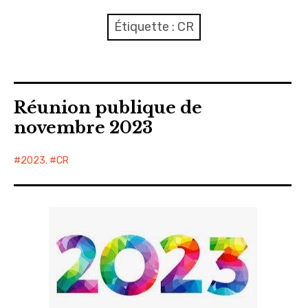
Nous joindre ou nous rejoindre
Étiquette :
CR
Compte rendu
Journaux
Réunion publique de
Evénements
novembre 2023
Sécurité
2023
,
CR
Voirie
Propreté – Gestion des déchets