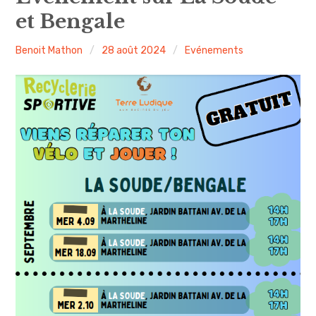
et Bengale
Nous joindre ou nous rejoindre
Benoit Mathon
28 août 2024
Evénements
Compte rendu
Journaux
Evénements
Sécurité
Voirie
Propreté – Gestion des déchets